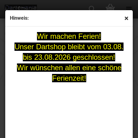
Hinweis:
Gutscheine
Wir machen Ferien!
Unser Dartshop bleibt vom 03.08.
bis 23.08.2026 geschlossen!
Sortieren nach
pro Seite
Sortieren nach
30 pro Seite
Wir wünschen allen eine schöne
Ferienzeit!
1
TOP
Gutscheine