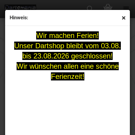
Hinweis:
RD Zubehör
Wir machen Ferien!
Unser Dartshop bleibt vom 03.08.
bis 23.08.2026 geschlossen!
Sortieren nach
pro Seite
Sortieren nach
30 pro Seite
Wir wünschen allen eine schöne
Ferienzeit!
1
RED DRAGON Raptor
Gripped Steeldart