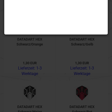
1
2
»
DATADART HEX
DATADART HEX
Schwarz/Orange
Schwarz/Gelb
1,30 EUR
1,30 EUR
Lieferzeit:
1-3
Lieferzeit:
1-3
Werktage
Werktage
DATADART HEX
DATADART HEX
Schwarz/Weiss
Schwarz/Rot