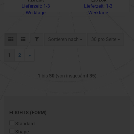
1,20 EUR
1,20 EUR
Lieferzeit:
1-3
Lieferzeit:
1-3
Werktage
Werktage
FILTER
Sortieren nach
pro Seite
Sortieren nach
30 pro Seite
1
2
»
1
bis
30
(von insgesamt
35
)
FLIGHTS
FLIGHTS (FORM)
(FORM)
Standard
Shape