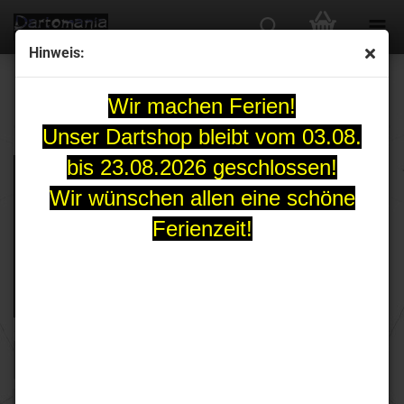
Hinweis:
DATADART
Wir machen Ferien!
Unser Dartshop bleibt vom 03.08.
bis 23.08.2026 geschlossen!
Wir wünschen allen eine schöne
Ferienzeit!
FILTER
Sortieren nach
pro Seite
Sortieren nach
30 pro Seite