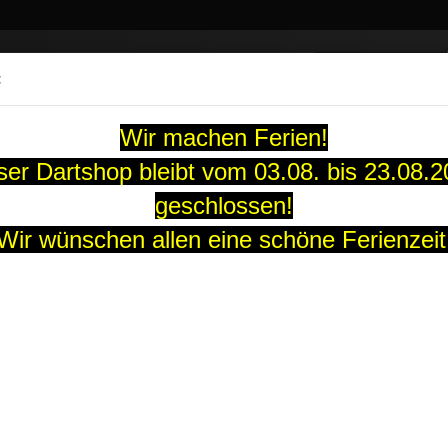
Suche...
:
13 Jahre
Wir machen Ferien!
ARTS
SOFT-DARTS
DARTBOARDS
FLIGHTS
GUTS
er Dartshop bleibt vom 03.08. bis 23.08.
»
geschlossen!
Winmau
Winmau Taschen
Wir wünschen allen eine schöne Ferienzeit
au Taschen
Sortieren nach
pro Seite
Sortieren nach
30 pro Seite