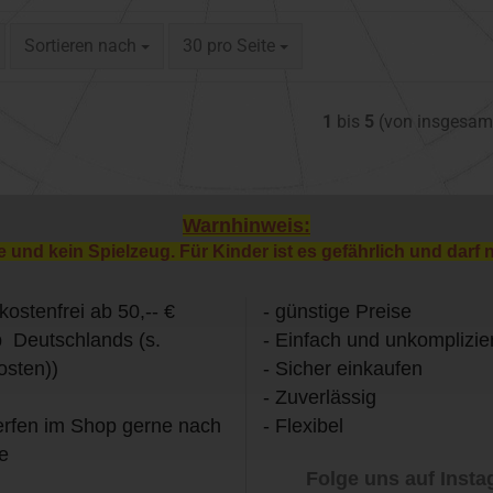
Sortieren nach
pro Seite
Sortieren nach
30 pro Seite
1
bis
5
(von insgesa
Warnhinweis:
e und kein Spielzeug. Für Kinder ist es gefährlich und darf 
kostenfrei ab 50,-- €
- günstige Preise
b Deutschlands (s.
- Einfach und unkomplizier
osten))
- Sicher einkaufen
- Zuverlässig
rfen im Shop gerne nach
- Flexibel
e
Folge uns auf Inst