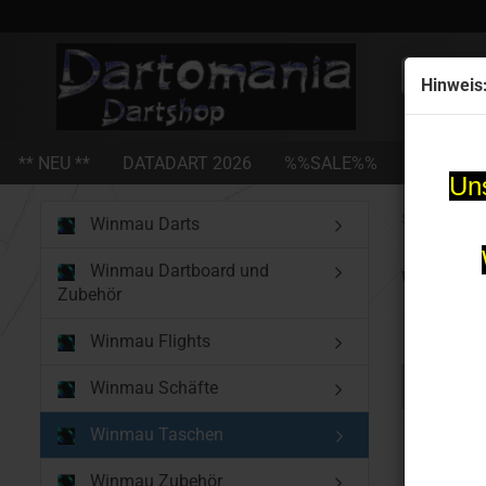
Alle
Hinweis
** NEU **
DATADART 2026
%%SALE%%
STEEL-D
Uns
»
Startseite
Winmau Darts
Winmau Dartboard und
Winm
Zubehör
Winmau Flights
Winmau Schäfte
Winmau Taschen
Winmau Zubehör