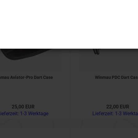
mau Aviator-Pro Dart Case
Winmau PDC Dart Ca
25,00 EUR
22,00 EUR
ieferzeit:
1-3 Werktage
Lieferzeit:
1-3 Werkt