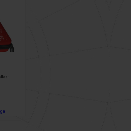
let -
age