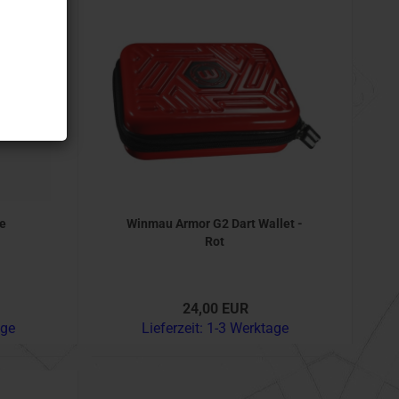
se
Winmau Armor G2 Dart Wallet -
Rot
24,00 EUR
age
Lieferzeit:
1-3 Werktage