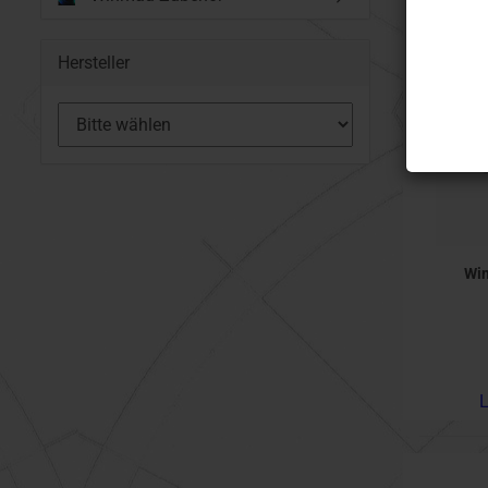
Hersteller
Win
L