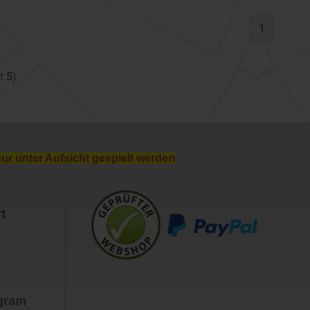
1
mt
5
)
nur unter Aufsicht gespielt werden
t
agram