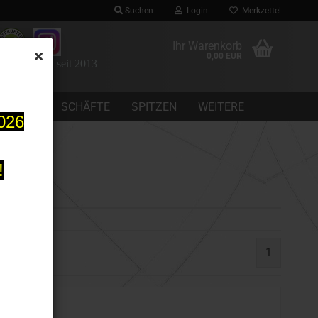
Suchen
Login
Merkzettel
Ihr Warenkorb
0,00 EUR
 Dartomania seit 2013
CHEINE
SCHÄFTE
SPITZEN
WEITERE
2026
!
1