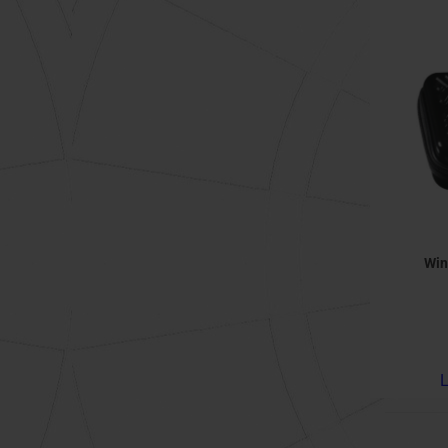
Win
L