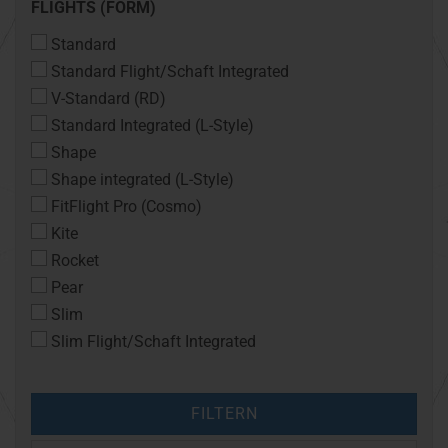
FLIGHTS
FLIGHTS (FORM)
(FORM)
Standard
Standard Flight/Schaft Integrated
V-Standard (RD)
Standard Integrated (L-Style)
Shape
Shape integrated (L-Style)
FitFlight Pro (Cosmo)
Kite
Rocket
Pear
Slim
Slim Flight/Schaft Integrated
FILTERN