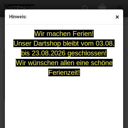
Hinweis:
Alle Flights
Wir machen Ferien!
Unser Dartshop bleibt vom 03.08.
bis 23.08.2026 geschlossen!
Wir wünschen allen eine schöne
Ferienzeit!
FILTER
Sortieren nach
Sortieren nach
Alle Hersteller