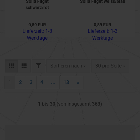
Solid Flight
Solid Flight weiss/blau
schwarz/rot
0,89 EUR
0,89 EUR
Lieferzeit:
1-3
Lieferzeit:
1-3
Werktage
Werktage
FILTER
Sortieren nach
pro Seite
Sortieren nach
30 pro Seite
1
2
3
4
...
13
»
1
bis
30
(von insgesamt
363
)