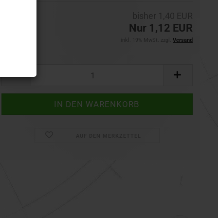
bisher 1,40 EUR
Nur 1,12 EUR
inkl. 19% MwSt. zzgl.
Versand
Set:
Set
AUF DEN MERKZETTEL