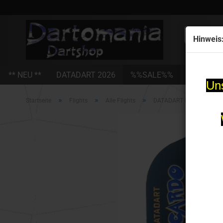
Alle
Hinweis
** NEU **
DATADART 2026
%%SALE%%
STEEL-D
Uns
»
»
»
Startseite
Flights
Alle Flights
DATADART Ricardo Pietrec