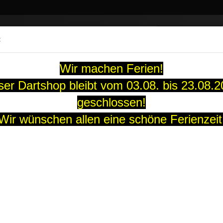
Suche...
:
13 Jahre
Wir machen Ferien!
ARTS
SOFT-DARTS
DARTBOARDS
FLIGHTS
GUTS
er Dartshop bleibt vom 03.08. bis 23.08.
geschlossen!
zko New Design Dartflight Standard schwarz
Wir wünschen allen eine schöne Ferienzeit