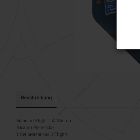
Beschreibung
Standard Flight 150 Micron
Ricardo Pietreczko
1 Set besteht aus 3 Flights