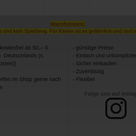
Warnhinweis:
e und kein Spielzeug. Für Kinder ist es gefährlich und darf 
kostenfrei ab 50,-- €
- günstige Preise
b Deutschlands (s.
- Einfach und unkomplizier
osten))
- Sicher einkaufen
- Zuverlässig
rfen im Shop gerne nach
- Flexibel
e
Folge uns auf Inst