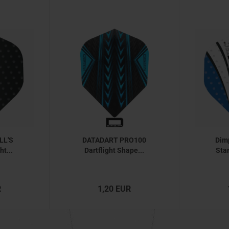
LL'S
DATADART PRO100
Dim
ht...
Dartflight Shape...
Stan
R
1,20 EUR