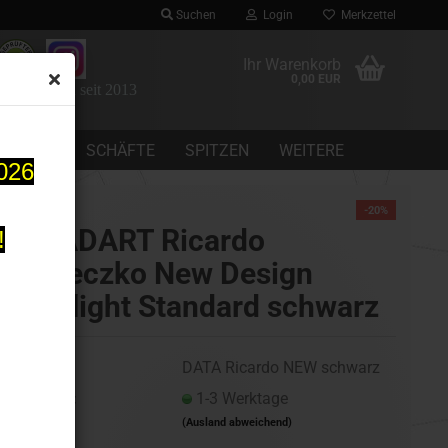
Suchen
Login
Merkzettel
Ihr Warenkorb
0,00 EUR
 Dartomania seit 2013
CHEINE
SCHÄFTE
SPITZEN
WEITERE
2026
-20%
DATADART Ricardo
!
Pietreczko New Design
Dartflight Standard schwarz
Art.Nr.:
DATA Ricardo NEW schwarz
Lieferzeit:
1-3 Werktage
(Ausland abweichend)