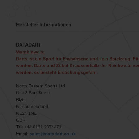
Hersteller Informationen
DATADART
Warnhinweis:
Darts ist ein Sport für Erwachsene und kein Spielzeug. Für
werden. Darts und Zubehör ausserhalb der Reichweite von
werden, es besteht Erstickungsgefahr.
North Eastern Sports Ltd
Unit 3 Burt Street
Blyth
Northumberland
NE24 1NE
GBR
Tel: +44 0191 2374471
Email:
sales@datadart.co.uk