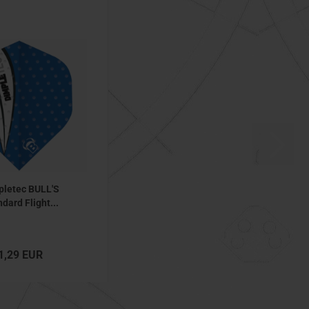
pletec BULL'S
dard Flight...
1,29 EUR