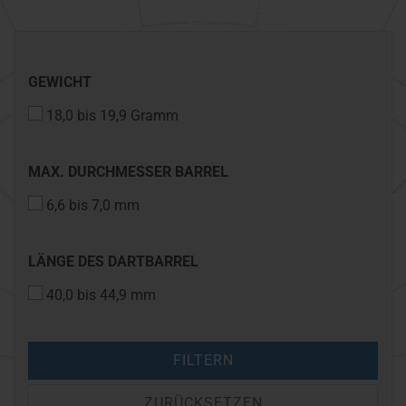
GEWICHT
GEWICHT
18,0 bis 19,9 Gramm
MAX.
MAX. DURCHMESSER BARREL
DURCHMESSER
6,6 bis 7,0 mm
BARREL
LÄNGE
LÄNGE DES DARTBARREL
DES
40,0 bis 44,9 mm
DARTBARREL
FILTERN
ZURÜCKSETZEN