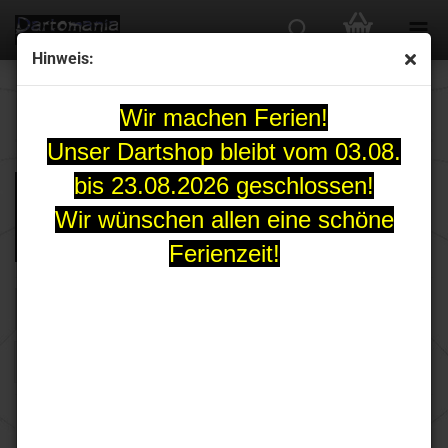
Hinweis:
McCoy
Wir machen Ferien!
Unser Dartshop bleibt vom 03.08.
bis 23.08.2026 geschlossen!
Wir wünschen allen eine schöne
Ferienzeit!
FILTER
Sortieren nach
pro Seite
Sortieren nach
30 pro Seite
1