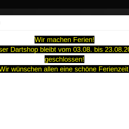
Suche...
:
13 Jahre
Wir machen Ferien!
ARTS
SOFT-DARTS
DARTBOARDS
FLIGHTS
GUTS
er Dartshop bleibt vom 03.08. bis 23.08.
»
geschlossen!
Red Dragon
RD Taschen
Wir wünschen allen eine schöne Ferienzeit
aschen
Sortieren nach
pro Seite
Sortieren nach
30 pro Seite