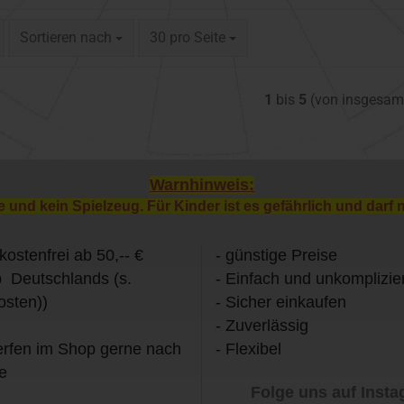
Sortieren nach
pro Seite
Sortieren nach
30 pro Seite
1
bis
5
(von insgesa
Warnhinweis:
e und kein Spielzeug. Für Kinder ist es gefährlich und darf 
kostenfrei ab 50,-- €
- günstige Preise
b Deutschlands (s.
- Einfach und unkomplizier
osten))
- Sicher einkaufen
- Zuverlässig
rfen im Shop gerne nach
- Flexibel
e
Folge uns auf Inst