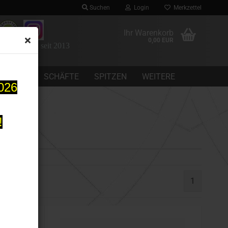
Suchen
Login
Merkzettel
Ihr Warenkorb
0,00 EUR
 Dartomania seit 2013
CHEINE
SCHÄFTE
SPITZEN
WEITERE
2026
!
1