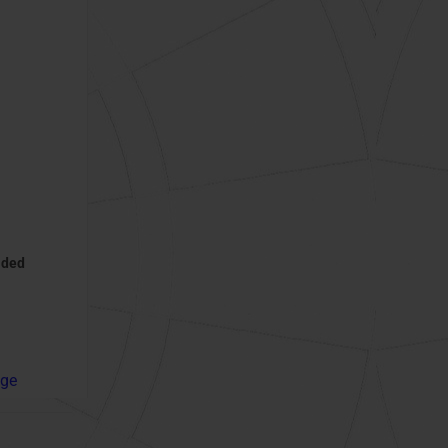
lded
age