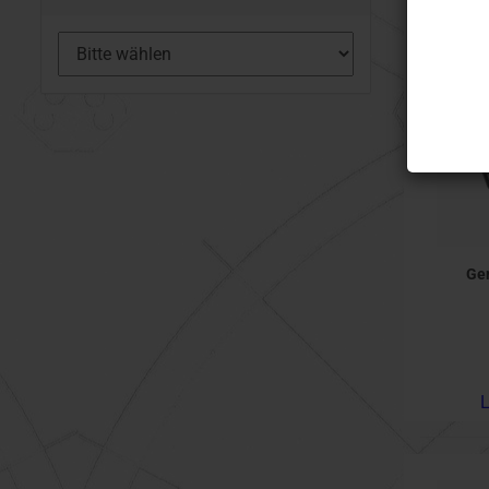
Ger
L