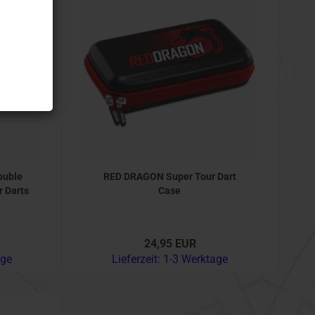
ouble
RED DRAGON Super Tour Dart
 Darts
Case
24,95 EUR
age
Lieferzeit:
1-3 Werktage