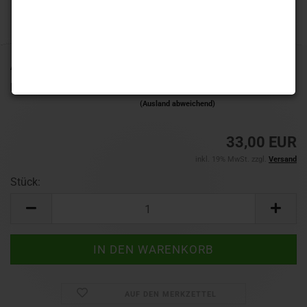
Art.Nr.:
X0721
Lieferzeit:
1-3 Werktage
(Ausland abweichend)
33,00 EUR
inkl. 19% MwSt. zzgl.
Versand
Stück:
Stück
AUF DEN MERKZETTEL