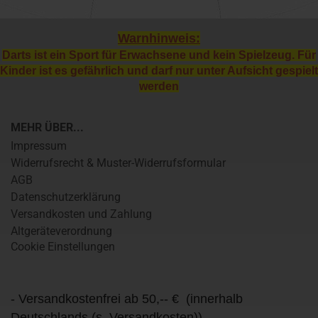
Warnhinweis:
Darts ist ein Sport für Erwachsene und kein Spielzeug. Für
Kinder ist es gefährlich und darf nur unter Aufsicht gespielt
werden
MEHR ÜBER...
Impressum
Widerrufsrecht & Muster-Widerrufsformular
AGB
Datenschutzerklärung
Versandkosten und Zahlung
Altgeräteverordnung
Cookie Einstellungen
- Versandkostenfrei ab 50,-- € (innerhalb
Deutschlands (s. Versandkosten))