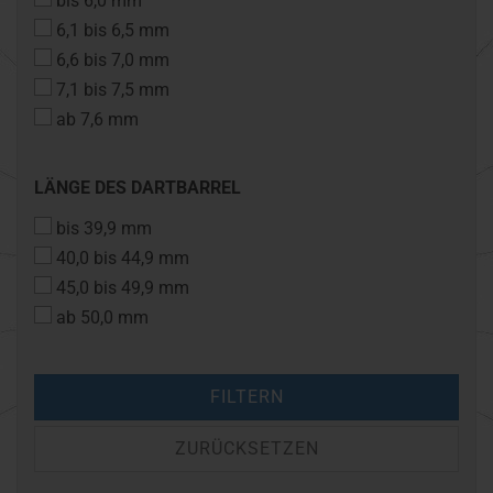
bis 6,0 mm
BARREL
6,1 bis 6,5 mm
6,6 bis 7,0 mm
7,1 bis 7,5 mm
ab 7,6 mm
LÄNGE
LÄNGE DES DARTBARREL
DES
bis 39,9 mm
DARTBARREL
40,0 bis 44,9 mm
45,0 bis 49,9 mm
ab 50,0 mm
FILTERN
ZURÜCKSETZEN