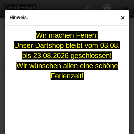
Hinweis:
Red Dragon
Wir machen Ferien!
Unser Dartshop bleibt vom 03.08.
bis 23.08.2026 geschlossen!
FILTER
Sortieren nach
pro Seite
Sortieren nach
30 pro Seite
Wir wünschen allen eine schöne
Ferienzeit!
1
JAVELIN SPECTRON
Jonny Clayton Oxide
Steeldartset 20, 22
Edition Steeldart-Set