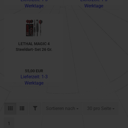
Werktage
Werktage
LETHAL MAGIC 4
Steeldart-Set 26 Gr.
55,00 EUR
Lieferzeit:
1-3
Werktage
FILTER
Sortieren nach
pro Seite
Sortieren nach
30 pro Seite
1