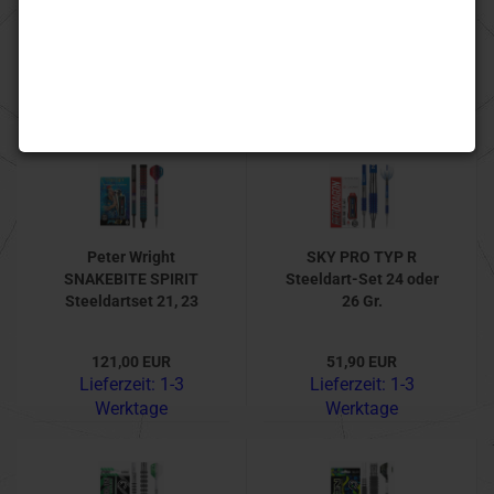
oder 24 Gr.
23 oder 25 Gr.
44,00 EUR
90,00 EUR
Lieferzeit:
1-3
Lieferzeit:
1-3
Werktage
Werktage
Peter Wright
SKY PRO TYP R
SNAKEBITE SPIRIT
Steeldart-Set 24 oder
Steeldartset 21, 23
26 Gr.
oder 25 Gr.
121,00 EUR
51,90 EUR
Lieferzeit:
1-3
Lieferzeit:
1-3
Werktage
Werktage