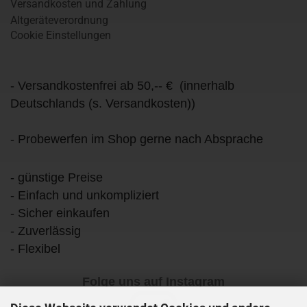
Versandkosten und Zahlung
Altgeräteverordnung
Cookie Einstellungen
- Versandkostenfrei ab 50,-- € (innerhalb
Deutschlands (s. Versandkosten))
- Probewerfen im Shop gerne nach Absprache
- günstige Preise
- Einfach und unkompliziert
- Sicher einkaufen
- Zuverlässig
- Flexibel
Folge uns auf Instagram