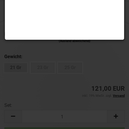
Lieferzeit:
1-3 Werktage
(Ausland abweichend)
Gewicht:
21 Gr
23 Gr
25 Gr
121,00 EUR
inkl. 19% MwSt. zzgl.
Versand
Set:
Set