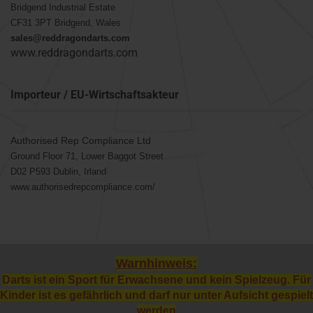
Bridgend Industrial Estate
CF31 3PT Bridgend, Wales
sales@reddragondarts.com
www.reddragondarts.com
Importeur / EU-Wirtschaftsakteur
Authorised Rep Compliance Ltd
Ground Floor 71, Lower Baggot Street
D02 P593 Dublin, Irland
www.authorisedrepcompliance.com/
Warnhinweis:
Darts ist ein Sport für Erwachsene und kein Spielzeug. Für
Kinder ist es gefährlich und darf nur unter Aufsicht gespielt
werden