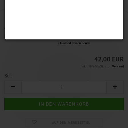
Art.Nr.:
RDD0084-50
Lieferzeit:
1-3 Werktage
(Ausland abweichend)
42,00 EUR
inkl. 19% MwSt. zzgl.
Versand
Set:
Set
AUF DEN MERKZETTEL