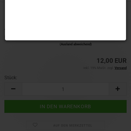
Art.Nr.:
X0939
Lieferzeit:
1-3 Werktage
(Ausland abweichend)
12,00 EUR
inkl. 19% MwSt. zzgl.
Versand
Stück:
Stück
AUF DEN MERKZETTEL