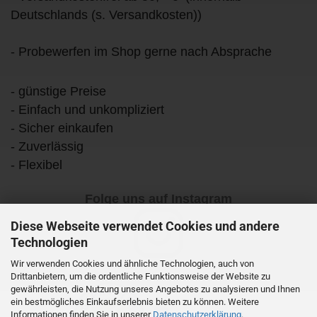
Deutschlands (s. Versandkosten))
- Probewerfen im Shop gerne nach Absprache
- günstige Preise
- Einfach und unkompliziert
- Sicher einkaufen
- Zuverlässig
- Flexibel
Folge uns auf Instagram
Diese Webseite verwendet Cookies und andere
Technologien
Wir verwenden Cookies und ähnliche Technologien, auch von
Drittanbietern, um die ordentliche Funktionsweise der Website zu
gewährleisten, die Nutzung unseres Angebotes zu analysieren und Ihnen
ein bestmögliches Einkaufserlebnis bieten zu können. Weitere
Informationen finden Sie in unserer
Datenschutzerklärung
.