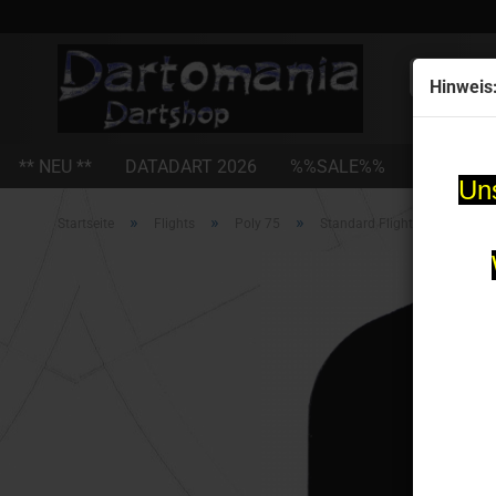
Alle
Hinweis
** NEU **
DATADART 2026
%%SALE%%
STEEL-D
Uns
»
»
»
Startseite
Flights
Poly 75
Standard Flight 75 Micron s