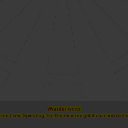
Warnhinweis:
e und kein Spielzeug. Für Kinder ist es gefährlich und darf 