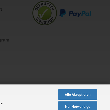
t
agram
Alle Akzeptieren
rer
Nur Notwendige