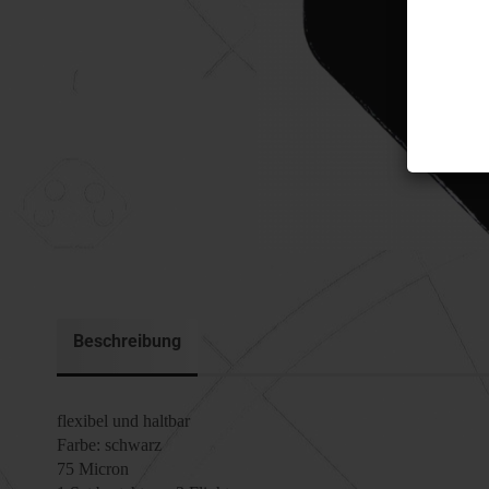
Beschreibung
flexibel und haltbar
Farbe: schwarz
75 Micron