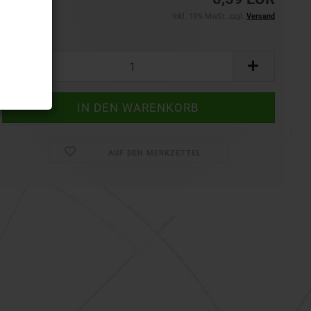
inkl. 19% MwSt. zzgl.
Versand
Set:
Set
AUF DEN MERKZETTEL