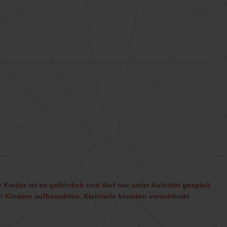
 Kinder ist es gefährlich und darf nur unter Aufsicht gespielt
 Kindern aufbewahren. Kleinteile könnten verschluckt