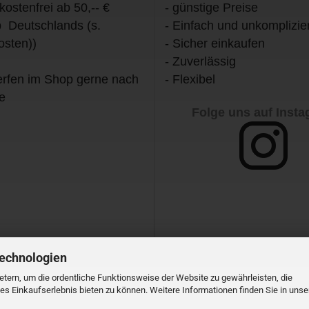
kostenfrei ab 50,-- €
- günstige Preise
b Deutschlands (s.
- Einfach und unkomplizier
osten))
- Sicher einkaufen
- Zuverlässig
rfen im Shop gerne nach
- Flexibel
e
Folge uns auf Inst
Technologien
tern, um die ordentliche Funktionsweise der Website zu gewährleisten, die
s Einkaufserlebnis bieten zu können. Weitere Informationen finden Sie in unse