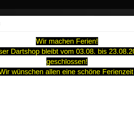
Suche...
:
13 Jahre
Wir machen Ferien!
ARTS
SOFT-DARTS
DARTBOARDS
FLIGHTS
GUTS
er Dartshop bleibt vom 03.08. bis 23.08.
geschlossen!
chwarz
Wir wünschen allen eine schöne Ferienzeit
Pentathlon