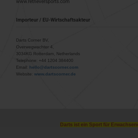
www.retrieversports.com
Importeur / EU-Wirtschaftsakteur
Darts Corner BV,
Overwegwachter 4,
3034KG Rotterdam, Netherlands
Telephone: +44 1204 384400
Email:
hello@dartscorner.com
Website:
www.dartscorner.de
Darts ist ein Sport für Erwachsen