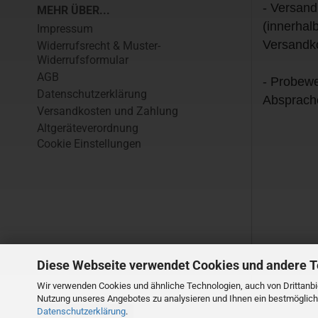
- Versand
MEHR ÜBER...
(innerhal
Impressum
Versandk
Widerrufsrecht & Muster-
Widerrufsformular
AGB
- Probewe
Datenschutzerklärung
Absprach
Versandkosten und Zahlung
Altgeräteverordnung
Cookie Einstellungen
Diese Webseite verwendet Cookies und andere 
Wir verwenden Cookies und ähnliche Technologien, auch von Drittanbie
Nutzung unseres Angebotes zu analysieren und Ihnen ein bestmögliche
Datenschutzerklärung
.
Vertrag widerrufen