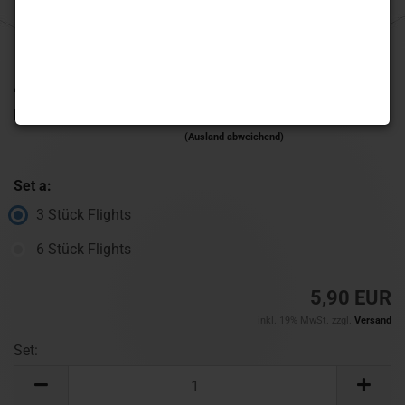
Art.Nr.:
555FL171
Lieferzeit:
1-3 Werktage
(Ausland abweichend)
Set a:
3 Stück Flights
6 Stück Flights
5,90 EUR
inkl. 19% MwSt. zzgl.
Versand
Set:
Set