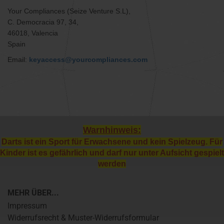
Your Compliances (Seize Venture S.L),
C. Democracia 97, 34,
46018, Valencia
Spain
Email:
keyaccess@yourcompliances.com
Warnhinweis:
Darts ist ein Sport für Erwachsene und kein Spielzeug. Für
Kinder ist es gefährlich und darf nur unter Aufsicht gespielt
werden
MEHR ÜBER...
Impressum
Widerrufsrecht & Muster-Widerrufsformular