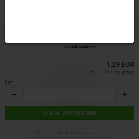
Art.Nr.:
HF5122
Lieferzeit:
1-3 Werktage
(Ausland abweichend)
1,29 EUR
inkl. 19% MwSt. zzgl.
Versand
Set:
Set
AUF DEN MERKZETTEL