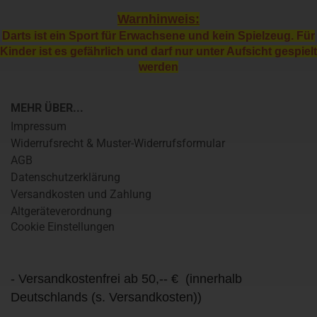
Warnhinweis:
Darts ist ein Sport für Erwachsene und kein Spielzeug. Für
Kinder ist es gefährlich und darf nur unter Aufsicht gespielt
werden
MEHR ÜBER...
Impressum
Widerrufsrecht & Muster-Widerrufsformular
AGB
Datenschutzerklärung
Versandkosten und Zahlung
Altgeräteverordnung
Cookie Einstellungen
- Versandkostenfrei ab 50,-- € (innerhalb
Deutschlands (s. Versandkosten))