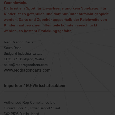
Warnhinweis:
Darts ist ein Sport für Erwachsene und kein Spielzeug. Für
Kinder ist es gefährlich und darf nur unter Aufsicht gespielt
werden. Darts und Zubehör ausserhalb der Reichweite von
Kindern aufbewahren. Kleinteile könnten verschluckt
werden, es besteht Erstickungsgefahr.
Red Dragon Darts
South Road,
Bridgend Industrial Estate
CF31 3PT Bridgend, Wales
sales@reddragondarts.com
www.reddragondarts.com
Importeur / EU-Wirtschaftsakteur
Authorised Rep Compliance Ltd
Ground Floor 71, Lower Baggot Street
D02 P593 Dublin, Irland