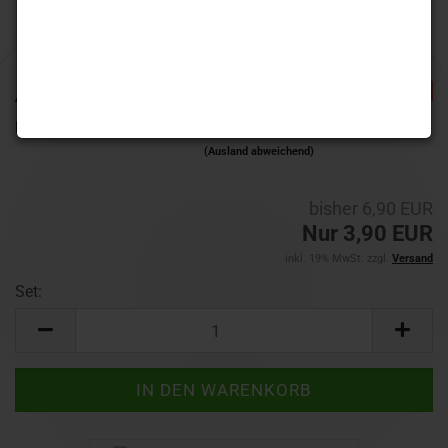
-43%
Art.Nr.:
F6898
Lieferzeit:
1-3 Werktage
(Ausland abweichend)
bisher 6,90 EUR
Nur 3,90 EUR
inkl. 19% MwSt. zzgl.
Versand
Set:
Set