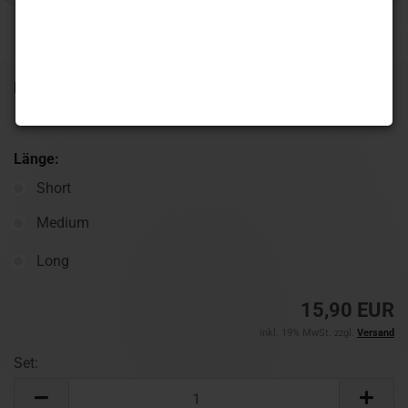
Lieferzeit:
1-3 Werktage
(Ausland abweichend)
Länge:
Short
Medium
Long
15,90 EUR
inkl. 19% MwSt. zzgl.
Versand
Set:
Set