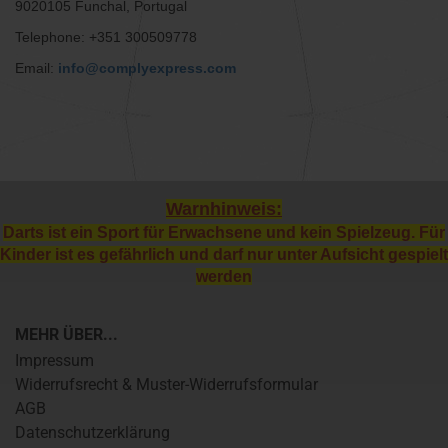
9020105 Funchal, Portugal
Telephone: +351 300509778
Email:
info@complyexpress.com
Warnhinweis:
Darts ist ein Sport für Erwachsene und kein Spielzeug. Für
Kinder ist es gefährlich und darf nur unter Aufsicht gespielt
werden
MEHR ÜBER...
Impressum
Widerrufsrecht & Muster-Widerrufsformular
AGB
Datenschutzerklärung