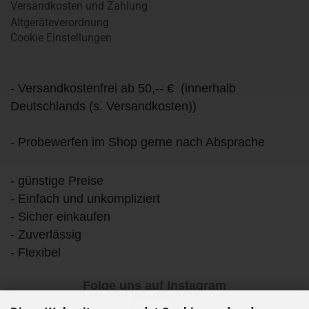
Versandkosten und Zahlung
Altgeräteverordnung
Cookie Einstellungen
- Versandkostenfrei ab 50,-- € (innerhalb
Deutschlands (s. Versandkosten))
- Probewerfen im Shop gerne nach Absprache
- günstige Preise
- Einfach und unkompliziert
- Sicher einkaufen
- Zuverlässig
- Flexibel
Folge uns auf Instagram