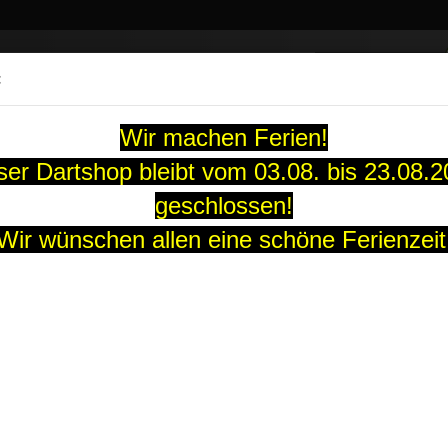
Suche...
:
13 Jahre
Wir machen Ferien!
ARTS
SOFT-DARTS
DARTBOARDS
FLIGHTS
GUTS
er Dartshop bleibt vom 03.08. bis 23.08.
geschlossen!
tflight Spartan Double Sword
Wir wünschen allen eine schöne Ferienzeit