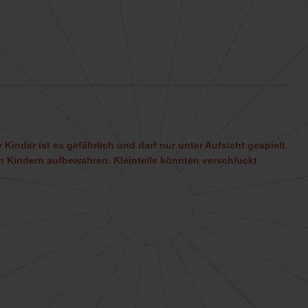
 Kinder ist es gefährlich und darf nur unter Aufsicht gespielt
 Kindern aufbewahren. Kleinteile könnten verschluckt