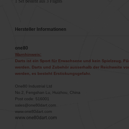
1 Set besteht aus 3 Flights
Hersteller Informationen
one80
Warnhinweis:
Darts ist ein Sport für Erwachsene und kein Spielzeug. Für
werden. Darts und Zubehör ausserhalb der Reichweite von
werden, es besteht Erstickungsgefahr.
One80 Industrial Ltd
No.2, Fengshan Lu, Huizhou, China
Post code: 516001
sales@one80dart.com
www.one80dart.com
www.one80dart.com