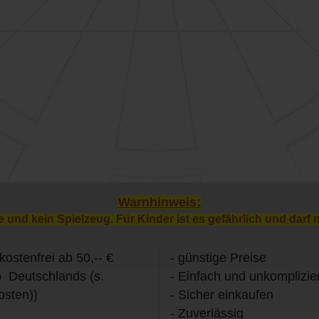
Warnhinweis:
e und kein Spielzeug. Für Kinder ist es gefährlich und darf 
kostenfrei ab 50,-- €
- günstige Preise
b Deutschlands (s.
- Einfach und unkomplizier
osten))
- Sicher einkaufen
- Zuverlässig