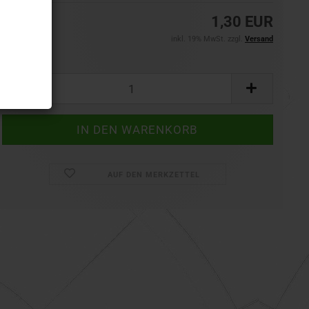
1,30 EUR
inkl. 19% MwSt. zzgl.
Versand
Set:
Set
AUF DEN MERKZETTEL