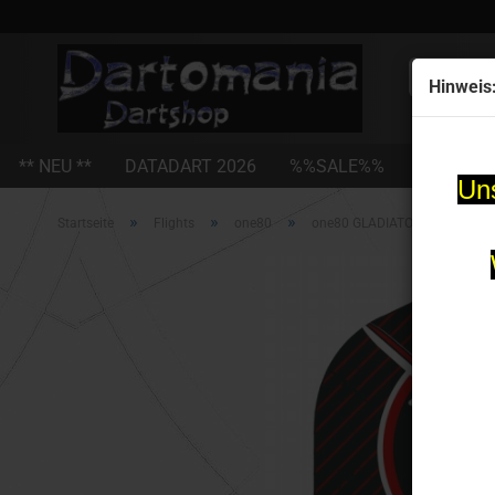
Alle
Hinweis
** NEU **
DATADART 2026
%%SALE%%
STEEL-D
Uns
»
»
»
Startseite
Flights
one80
one80 GLADIATOR Standard Dar