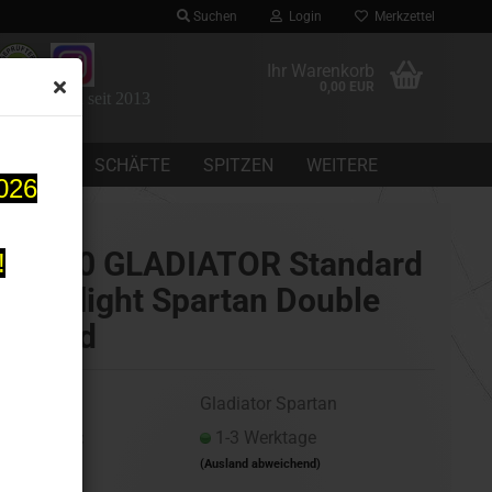
Suchen
Login
Merkzettel
Ihr Warenkorb
0,00 EUR
 Dartomania seit 2013
CHEINE
SCHÄFTE
SPITZEN
WEITERE
2026
one80 GLADIATOR Standard
!
Dartflight Spartan Double
Sword
Art.Nr.:
Gladiator Spartan
Lieferzeit:
1-3 Werktage
(Ausland abweichend)