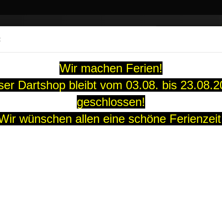
Suche...
:
13 Jahre
Wir machen Ferien!
ARTS
SOFT-DARTS
DARTBOARDS
FLIGHTS
GUTS
er Dartshop bleibt vom 03.08. bis 23.08.
geschlossen!
ght orange/blau
Wir wünschen allen eine schöne Ferienzeit