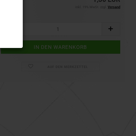
inkl. 19% MwSt. zzgl.
Versand
Set:
Set
AUF DEN MERKZETTEL