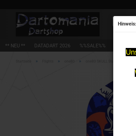
Alle
Hinweis
** NEU **
DATADART 2026
%%SALE%%
STEEL-D
Uns
»
»
»
Startseite
Flights
one80
one80 SKULL Standard Dartfli