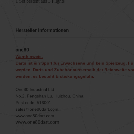
1 Set besteht aus 3 Flights
Hersteller Informationen
one80
Warnhinweis:
Darts ist ein Sport für Erwachsene und kein Spielzeug. Für
werden. Darts und Zubehör ausserhalb der Reichweite von
werden, es besteht Erstickungsgefahr.
One80 Industrial Ltd
No.2, Fengshan Lu, Huizhou, China
Post code: 516001
sales@one80dart.com
www.one80dart.com
www.one80dart.com