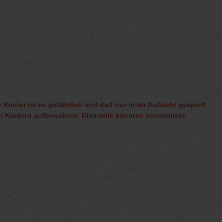
 Kinder ist es gefährlich und darf nur unter Aufsicht gespielt
 Kindern aufbewahren. Kleinteile könnten verschluckt