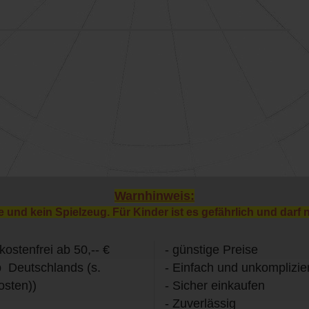
Warnhinweis:
e und kein Spielzeug. Für Kinder ist es gefährlich und darf 
kostenfrei ab 50,-- €
- günstige Preise
b Deutschlands (s.
- Einfach und unkomplizier
osten))
- Sicher einkaufen
- Zuverlässig