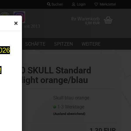
Suchen
Login
Merkzettel
Ihr Warenkorb
0,00 EUR
 Dartomania seit 2013
CHEINE
SCHÄFTE
SPITZEN
WEITERE
2026
one80 SKULL Standard
!
Dartflight orange/blau
Art.Nr.:
Skull blau orange
Lieferzeit:
1-3 Werktage
(Ausland abweichend)
1,30 EUR