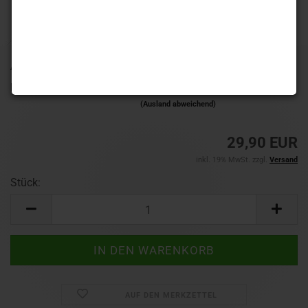
Art.Nr.:
802502
Lieferzeit:
1-3 Werktage
(Ausland abweichend)
29,90 EUR
inkl. 19% MwSt. zzgl.
Versand
Stück:
Stück
AUF DEN MERKZETTEL