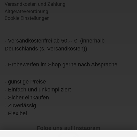
Versandkosten und Zahlung
Altgeräteverordnung
Cookie Einstellungen
- Versandkostenfrei ab 50,-- € (innerhalb
Deutschlands (s. Versandkosten))
- Probewerfen im Shop gerne nach Absprache
- günstige Preise
- Einfach und unkompliziert
- Sicher einkaufen
- Zuverlässig
- Flexibel
Folge uns auf Instagram