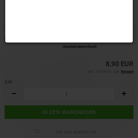
Art.Nr.:
8276.04
Lieferzeit:
1-3 Werktage
(Ausland abweichend)
8,90 EUR
inkl. 19% MwSt. zzgl.
Versand
Set:
Set
AUF DEN MERKZETTEL