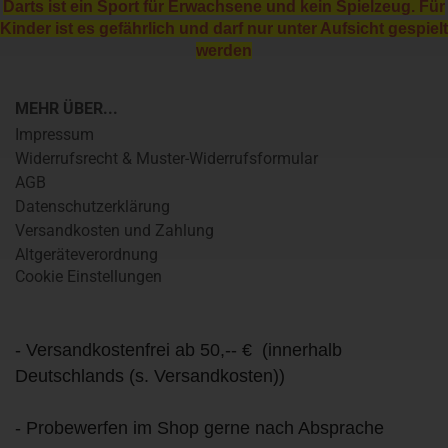
Darts ist ein Sport für Erwachsene und kein Spielzeug. Für
Kinder ist es gefährlich und darf nur unter Aufsicht gespielt
werden
MEHR ÜBER...
Impressum
Widerrufsrecht & Muster-Widerrufsformular
AGB
Datenschutzerklärung
Versandkosten und Zahlung
Altgeräteverordnung
Cookie Einstellungen
- Versandkostenfrei ab 50,-- € (innerhalb
Deutschlands (s. Versandkosten))
- Probewerfen im Shop gerne nach Absprache