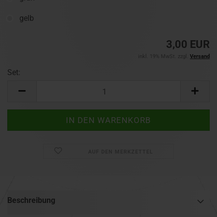
gelb
3,00 EUR
inkl. 19% MwSt. zzgl.
Versand
Set:
Set
AUF DEN MERKZETTEL
Beschreibung