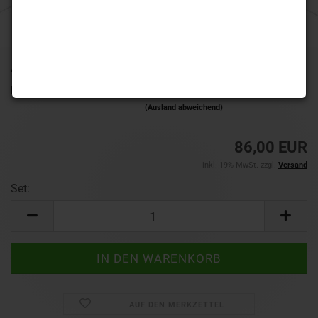
Art.Nr.:
RDD1922
Lieferzeit:
1-3 Werktage
(Ausland abweichend)
86,00 EUR
inkl. 19% MwSt. zzgl.
Versand
Set:
Set
AUF DEN MERKZETTEL