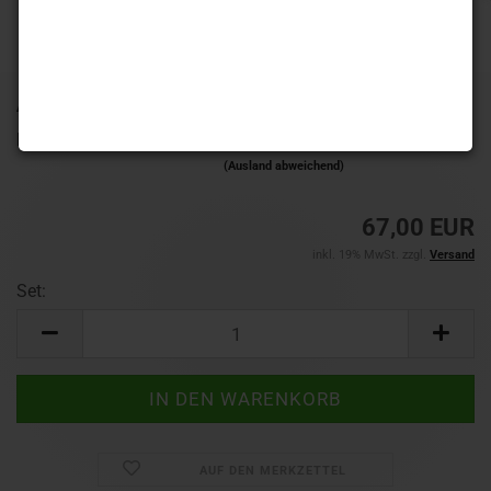
Art.Nr.:
RDD2670
Lieferzeit:
1-3 Werktage
(Ausland abweichend)
67,00 EUR
inkl. 19% MwSt. zzgl.
Versand
Set:
Set
AUF DEN MERKZETTEL