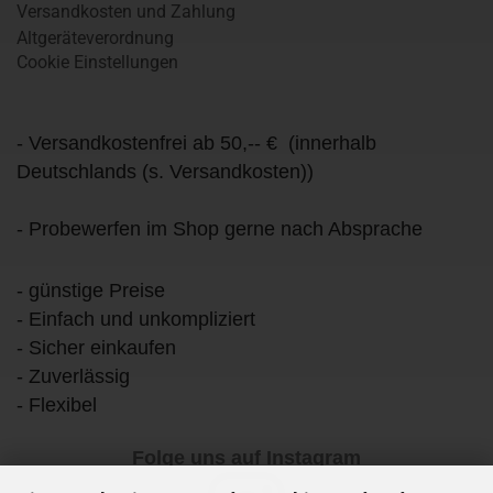
Versandkosten und Zahlung
Altgeräteverordnung
Cookie Einstellungen
- Versandkostenfrei ab 50,-- € (innerhalb
Deutschlands (s. Versandkosten))
- Probewerfen im Shop gerne nach Absprache
- günstige Preise
- Einfach und unkompliziert
- Sicher einkaufen
- Zuverlässig
- Flexibel
Folge uns auf Instagram