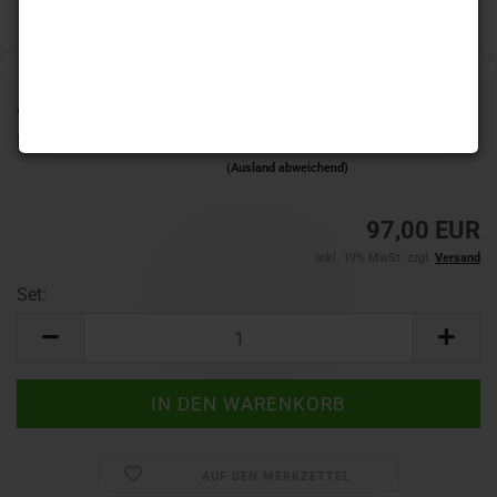
Art.Nr.:
RDD2829
Lieferzeit:
1-3 Werktage
(Ausland abweichend)
97,00 EUR
inkl. 19% MwSt. zzgl.
Versand
Set:
Set
AUF DEN MERKZETTEL