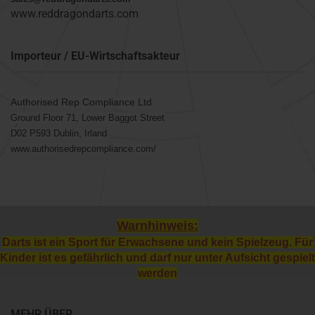
www.reddragondarts.com
Importeur / EU-Wirtschaftsakteur
Authorised Rep Compliance Ltd
Ground Floor 71, Lower Baggot Street
D02 P593 Dublin, Irland
www.authorisedrepcompliance.com/
Warnhinweis:
Darts ist ein Sport für Erwachsene und kein Spielzeug. Für
Kinder ist es gefährlich und darf nur unter Aufsicht gespielt
werden
MEHR ÜBER...