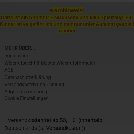
Warnhinweis:
Darts ist ein Sport für Erwachsene und kein Spielzeug. Für
Kinder ist es gefährlich und darf nur unter Aufsicht gespielt
werden
MEHR ÜBER...
Impressum
Widerrufsrecht & Muster-Widerrufsformular
AGB
Datenschutzerklärung
Versandkosten und Zahlung
Altgeräteverordnung
Cookie Einstellungen
- Versandkostenfrei ab 50,-- € (innerhalb
Deutschlands (s. Versandkosten))