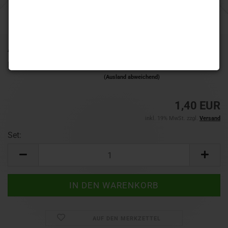
Art.Nr.:
TF6642
Lieferzeit:
1-3 Werktage
(Ausland abweichend)
1,40 EUR
inkl. 19% MwSt. zzgl.
Versand
Set:
Set
AUF DEN MERKZETTEL