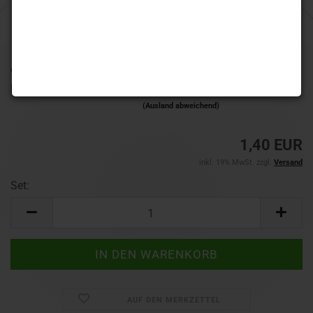
Art.Nr.:
TF6681
Lieferzeit:
1-3 Werktage
(Ausland abweichend)
1,40 EUR
inkl. 19% MwSt. zzgl.
Versand
Set:
Set
AUF DEN MERKZETTEL