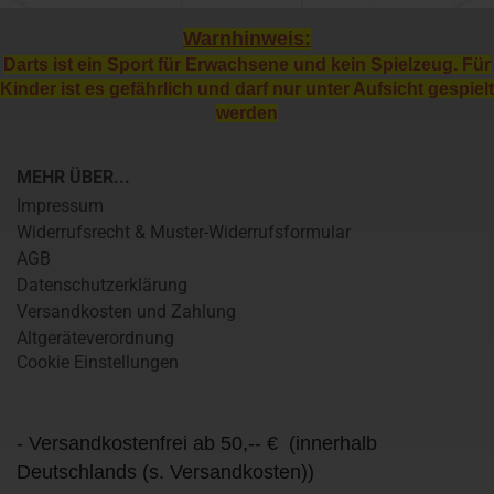
Warnhinweis:
Darts ist ein Sport für Erwachsene und kein Spielzeug. Für
Kinder ist es gefährlich und darf nur unter Aufsicht gespielt
werden
MEHR ÜBER...
Impressum
Widerrufsrecht & Muster-Widerrufsformular
AGB
Datenschutzerklärung
Versandkosten und Zahlung
Altgeräteverordnung
Cookie Einstellungen
- Versandkostenfrei ab 50,-- € (innerhalb
Deutschlands (s. Versandkosten))