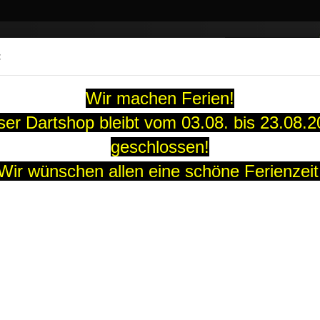
Suche...
:
13 Jahre
Wir machen Ferien!
ARTS
SOFT-DARTS
DARTBOARDS
FLIGHTS
GUTS
er Dartshop bleibt vom 03.08. bis 23.08.
geschlossen!
Blue & Green
Wir wünschen allen eine schöne Ferienzeit