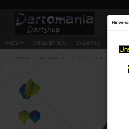
Alle
Hinweis
** NEU **
DATADART 2026
%%SALE%%
STEEL-D
Uns
»
»
»
Startseite
Red Dragon
RD Flights
REDDRAGON Yin Yang 