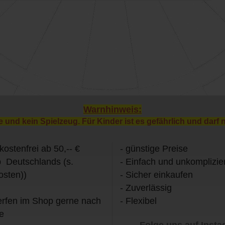
Warnhinweis:
e und kein Spielzeug. Für Kinder ist es gefährlich und darf 
kostenfrei ab 50,-- €
- günstige Preise
b Deutschlands (s.
- Einfach und unkomplizier
osten))
- Sicher einkaufen
- Zuverlässig
rfen im Shop gerne nach
- Flexibel
e