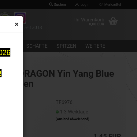
Suchen
Login
Merkzettel
Ihr Warenkorb
0,00 EUR
 Dartomania seit 2013
CHEINE
SCHÄFTE
SPITZEN
WEITERE
2026
REDDRAGON Yin Yang Blue
!
& Green
Art.Nr.:
TF6976
Lieferzeit:
1-3 Werktage
(Ausland abweichend)
1,45 EUR