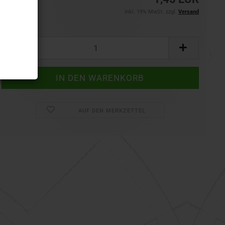
inkl. 19% MwSt. zzgl.
Versand
Set:
Set
AUF DEN MERKZETTEL