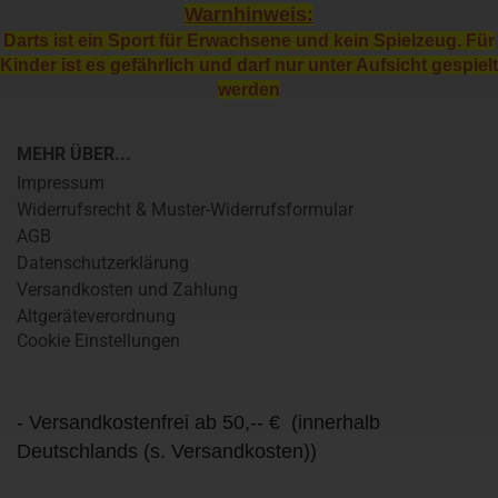
Warnhinweis:
Darts ist ein Sport für Erwachsene und kein Spielzeug. Für
Kinder ist es gefährlich und darf nur unter Aufsicht gespielt
werden
MEHR ÜBER...
Impressum
Widerrufsrecht & Muster-Widerrufsformular
AGB
Datenschutzerklärung
Versandkosten und Zahlung
Altgeräteverordnung
Cookie Einstellungen
- Versandkostenfrei ab 50,-- € (innerhalb
Deutschlands (s. Versandkosten))