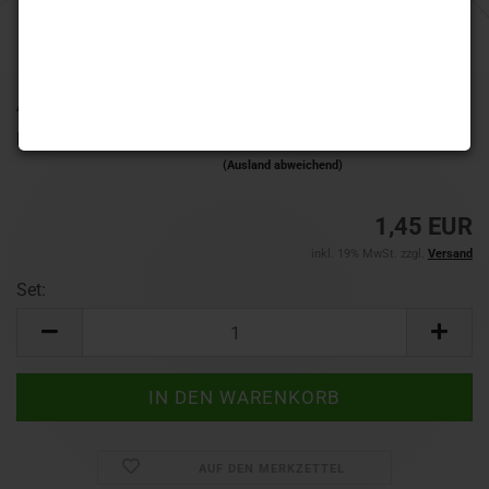
Art.Nr.:
TF6977
Lieferzeit:
1-3 Werktage
(Ausland abweichend)
1,45 EUR
inkl. 19% MwSt. zzgl.
Versand
Set:
Set
AUF DEN MERKZETTEL