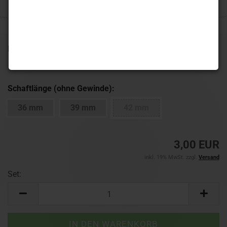
Lieferzeit:
1-3 Werktage
(Ausland abweichend)
Schaftlänge (ohne Gewinde):
36 mm
39 mm
42 mm
3,00 EUR
inkl. 19% MwSt. zzgl.
Versand
Set:
Set