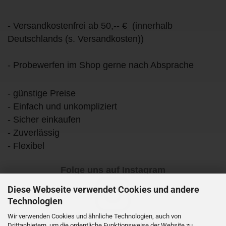
- Versandkostenfrei ab 50,-- € (innerhalb
Deutschlands (s. Versandkosten))
- Probewerfen im Shop gerne nach Absprache
- günstige Preise
- Einfach und unkompliziert
- Sicher einkaufen
- Zuverlässig
- Flexibel
Folge uns auf Instagram
Diese Webseite verwendet Cookies und andere
Technologien
Wir verwenden Cookies und ähnliche Technologien, auch von
Drittanbietern, um die ordentliche Funktionsweise der Website zu