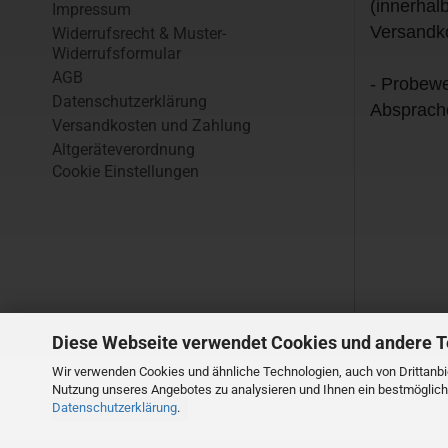
(innerhal
Impressum
Versandk
Widerrufsrecht & Muster-
Widerrufsformular
AGB
- Probewe
Datenschutzerklärung
Absprach
Versandkosten und Zahlung
Altgeräteverordnung
Cookie Einstellungen
Diese Webseite verwendet Cookies und andere 
Wir verwenden Cookies und ähnliche Technologien, auch von Drittanbie
Nutzung unseres Angebotes zu analysieren und Ihnen ein bestmögliche
Datenschutzerklärung
.
Vertrag widerrufen