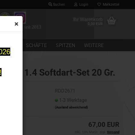
Suchen
Login
Merkzettel
Ihr Warenkorb
0,00 EUR
 Dartomania seit 2013
CHEINE
SCHÄFTE
SPITZEN
WEITERE
2026
IKON 1.4 Softdart-Set 20 Gr.
!
Art.Nr.:
RDD2671
Lieferzeit:
1-3 Werktage
(Ausland abweichend)
67,00 EUR
inkl. 19% MwSt. zzgl.
Versand