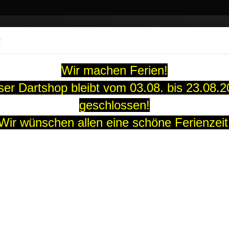
Suche...
:
13 Jahre
Wir machen Ferien!
ARTS
SOFT-DARTS
DARTBOARDS
FLIGHTS
GUTS
er Dartshop bleibt vom 03.08. bis 23.08.
geschlossen!
t 20 Gr.
Wir wünschen allen eine schöne Ferienzeit