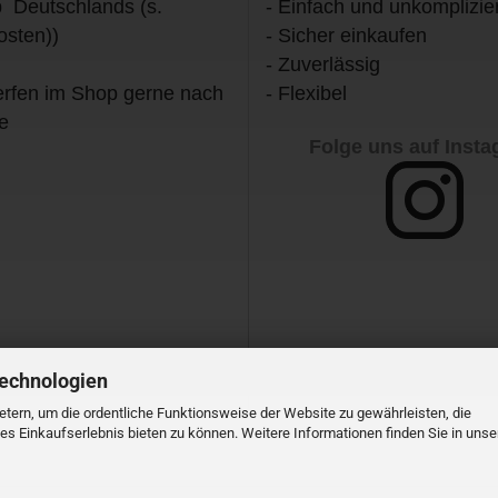
b Deutschlands (s.
- Einfach und unkomplizier
osten))
- Sicher einkaufen
- Zuverlässig
rfen im Shop gerne nach
- Flexibel
e
Folge uns auf Inst
Technologien
tern, um die ordentliche Funktionsweise der Website zu gewährleisten, die
s Einkaufserlebnis bieten zu können. Weitere Informationen finden Sie in unse