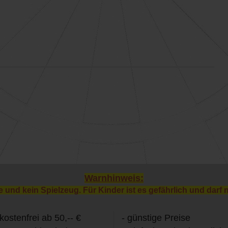
Warnhinweis:
e und kein Spielzeug. Für Kinder ist es gefährlich und darf 
kostenfrei ab 50,-- €
- günstige Preise