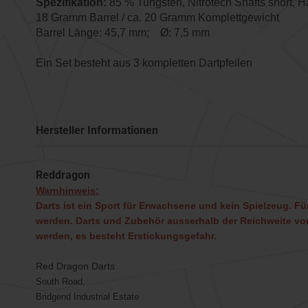
Spezifikation:
85 % Tungsten, Nitrotech Shafts short, H
18 Gramm Barrel / ca. 20 Gramm Komplettgewicht
Barrel Länge: 45,7 mm; Ø: 7,5 mm
Ein Set besteht aus 3 kompletten Dartpfeilen
Hersteller Informationen
Reddragon
Warnhinweis:
Darts ist ein Sport für Erwachsene und kein Spielzeug. Für
werden. Darts und Zubehör ausserhalb der Reichweite von
werden, es besteht Erstickungsgefahr.
Red Dragon Darts
South Road,
Bridgend Industrial Estate