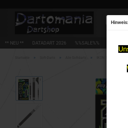
Alle
Hinweis
** NEU **
DATADART 2026
%%SALE%%
STEEL-D
Uns
»
»
»
Startseite
Soft-Darts
Alle Softdarts
IKON 1.4 Softdart-Se