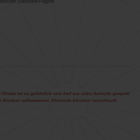
ardcore Standard-Flights
 Kinder ist es gefährlich und darf nur unter Aufsicht gespielt
 Kindern aufbewahren. Kleinteile könnten verschluckt