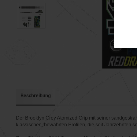
Beschreibung
Der Brooklyn Grey Atomized Grip mit seiner sandgestrah
klassischen, bewährten Profilen, die seit Jahrzehnten s