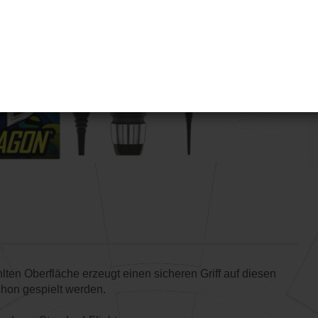
lten Oberfläche erzeugt einen sicheren Griff auf diesen
chon gespielt werden.