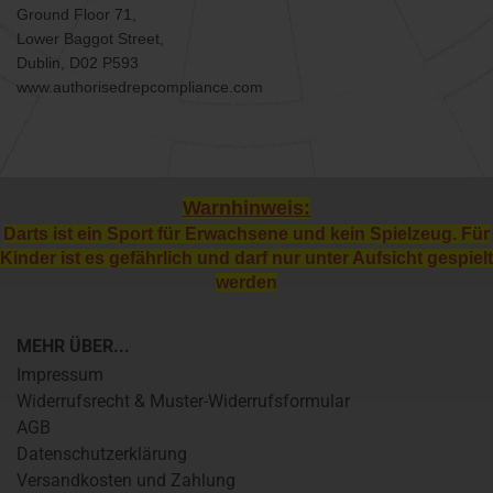
Ground Floor 71,
Lower Baggot Street,
Dublin, D02 P593
www.authorisedrepcompliance.com
Warnhinweis:
Darts ist ein Sport für Erwachsene und kein Spielzeug. Für
Kinder ist es gefährlich und darf nur unter Aufsicht gespielt
werden
MEHR ÜBER...
Impressum
Widerrufsrecht & Muster-Widerrufsformular
AGB
Datenschutzerklärung
Versandkosten und Zahlung