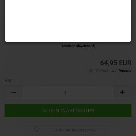
Art.Nr.:
2455-20g
Lieferzeit:
1-3 Werktage
(Ausland abweichend)
64,95 EUR
inkl. 19% MwSt. zzgl.
Versand
Set:
Set
AUF DEN MERKZETTEL