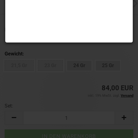
Lieferzeit:
1-3 Werktage
(Ausland abweichend)
Gewicht:
21,5 Gr
23 Gr
24 Gr
25 Gr
84,00 EUR
inkl. 19% MwSt. zzgl.
Versand
Set:
Set