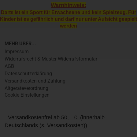
Warnhinweis:
Darts ist ein Sport für Erwachsene und kein Spielzeug. Für
Kinder ist es gefährlich und darf nur unter Aufsicht gespielt
werden
MEHR ÜBER...
Impressum
Widerrufsrecht & Muster-Widerrufsformular
AGB
Datenschutzerklärung
Versandkosten und Zahlung
Altgeräteverordnung
Cookie Einstellungen
- Versandkostenfrei ab 50,-- € (innerhalb
Deutschlands (s. Versandkosten))