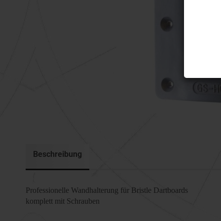
Beschreibung
Professionelle Wandhalterung für Bristle Dartboards
komplett mit Schrauben