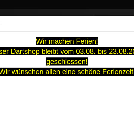
Suche...
:
13 Jahre
Wir machen Ferien!
ARTS
SOFT-DARTS
DARTBOARDS
FLIGHTS
GUTS
er Dartshop bleibt vom 03.08. bis 23.08.
geschlossen!
Wir wünschen allen eine schöne Ferienzeit