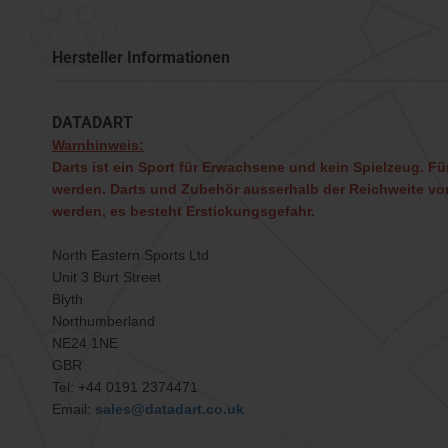
Hersteller Informationen
DATADART
Warnhinweis:
Darts ist ein Sport für Erwachsene und kein Spielzeug. Für
werden. Darts und Zubehör ausserhalb der Reichweite von
werden, es besteht Erstickungsgefahr.
North Eastern Sports Ltd
Unit 3 Burt Street
Blyth
Northumberland
NE24 1NE
GBR
Tel: +44 0191 2374471
Email:
sales@datadart.co.uk