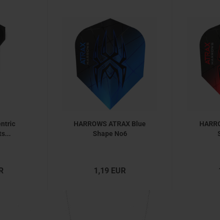
ntric
HARROWS ATRAX Blue
HARR
s...
Shape No6
R
1,19 EUR