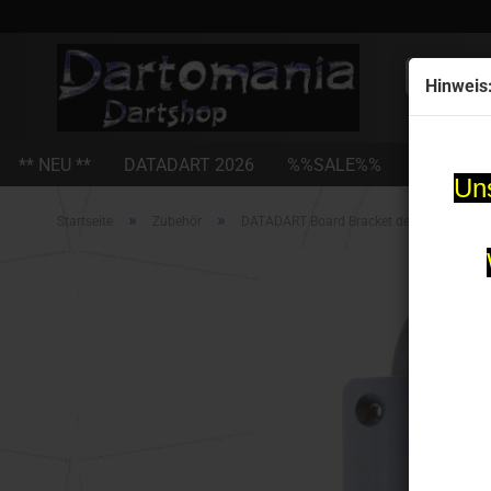
Alle
Hinweis
** NEU **
DATADART 2026
%%SALE%%
STEEL-D
Uns
»
»
Startseite
Zubehör
DATADART Board Bracket deluxe