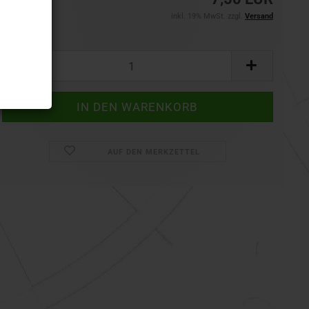
inkl. 19% MwSt. zzgl.
Versand
Stück:
Stück
AUF DEN MERKZETTEL