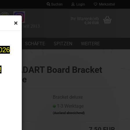
Suchen
Login
Merkzettel
Ihr Warenkorb
0,00 EUR
 Dartomania seit 2013
CHEINE
SCHÄFTE
SPITZEN
WEITERE
2026
DATADART Board Bracket
!
deluxe
Art.Nr.:
Bracket deluxe
Lieferzeit:
1-3 Werktage
(Ausland abweichend)
7,50 EUR