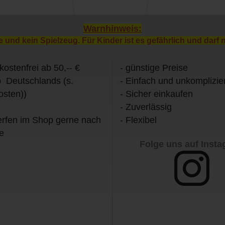
Warnhinweis:
e und kein Spielzeug. Für Kinder ist es gefährlich und darf 
kostenfrei ab 50,-- €
- günstige Preise
b Deutschlands (s.
- Einfach und unkomplizier
osten))
- Sicher einkaufen
- Zuverlässig
rfen im Shop gerne nach
- Flexibel
e
Folge uns auf Inst