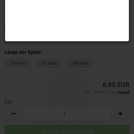
Lieferzeit:
1-3 Werktage
(Ausland abweichend)
Länge der Spitze:
30 mm
35 mm
40 mm
6,95 EUR
inkl. 19% MwSt. zzgl.
Versand
Set:
Set