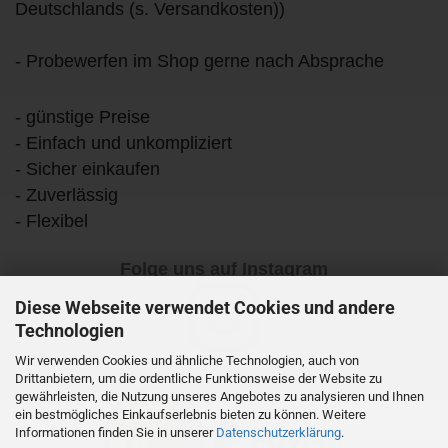
Deutschlands (s. Versandkosten))
- Probewerfen im Shop gerne nach Absprache
- günstige Preise
- Einfach und unkompliziert
- Sicher einkaufen
- Zuverlässig
- Flexibel
Folge uns auf Instagram
Diese Webseite verwendet Cookies und andere
Technologien
Wir verwenden Cookies und ähnliche Technologien, auch von
Drittanbietern, um die ordentliche Funktionsweise der Website zu
gewährleisten, die Nutzung unseres Angebotes zu analysieren und Ihnen
ein bestmögliches Einkaufserlebnis bieten zu können. Weitere
Informationen finden Sie in unserer
Datenschutzerklärung
.