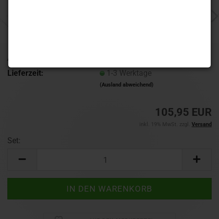
Art.Nr.:
783532
Lieferzeit:
1-3 Werktage
(Ausland abweichend)
105,95 EUR
inkl. 19% MwSt. zzgl.
Versand
Set:
Set