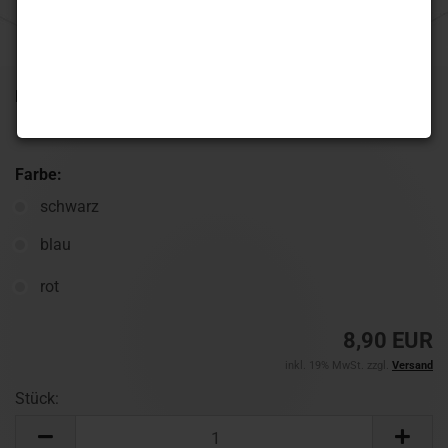
Lieferzeit:
1-3 Werktage
(Ausland abweichend)
Farbe:
schwarz
blau
rot
8,90 EUR
inkl. 19% MwSt. zzgl.
Versand
Stück:
Stück