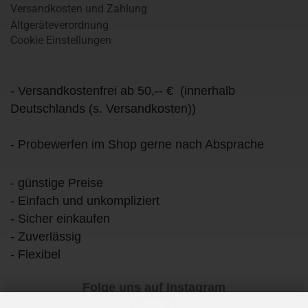
Versandkosten und Zahlung
Altgeräteverordnung
Cookie Einstellungen
- Versandkostenfrei ab 50,-- € (innerhalb
Deutschlands (s. Versandkosten))
- Probewerfen im Shop gerne nach Absprache
- günstige Preise
- Einfach und unkompliziert
- Sicher einkaufen
- Zuverlässig
- Flexibel
Folge uns auf Instagram