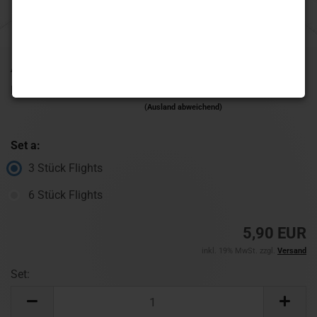
Art.Nr.:
555FL129
Lieferzeit:
1-3 Werktage
(Ausland abweichend)
Set a:
3 Stück Flights
6 Stück Flights
5,90 EUR
inkl. 19% MwSt. zzgl.
Versand
Set:
Set