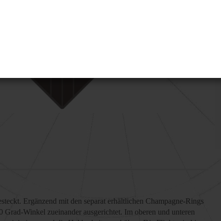
gesteckt. Ergänzend mit den separat erhältlichen Champagne-Rings
 90 Grad-Winkel zueinander ausgerichtet. Im oberen und unteren