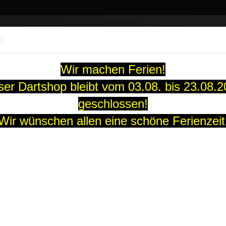
Suche...
:
13 Jahre
Wir machen Ferien!
ARTS
SOFT-DARTS
DARTBOARDS
FLIGHTS
GUTS
er Dartshop bleibt vom 03.08. bis 23.08.
geschlossen!
dard L1Pro Champagne schwarz
Wir wünschen allen eine schöne Ferienzeit