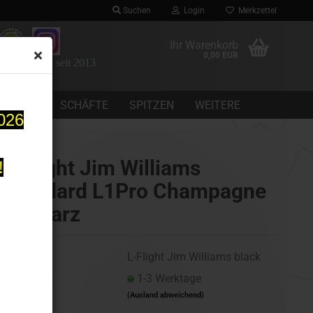
Suchen
Login
Merkzettel
Ihr Warenkorb
0,00 EUR
 Dartomania seit 2013
CHEINE
SCHÄFTE
SPITZEN
WEITERE
2026
L-Flight Jim Williams
!
Standard L1Pro Champagne
schwarz
Art.Nr.:
L-Flight Jim Williams black
Lieferzeit:
1-3 Werktage
(Ausland abweichend)