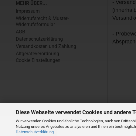
- Versand
MEHR ÜBER...
(innerhal
Impressum
Versandk
Widerrufsrecht & Muster-
Widerrufsformular
AGB
- Probewe
Datenschutzerklärung
Absprach
Versandkosten und Zahlung
Altgeräteverordnung
Cookie Einstellungen
Diese Webseite verwendet Cookies und andere 
Wir verwenden Cookies und ähnliche Technologien, auch von Drittanbie
Nutzung unseres Angebotes zu analysieren und Ihnen ein bestmögliche
Datenschutzerklärung
.
Vertrag widerrufen