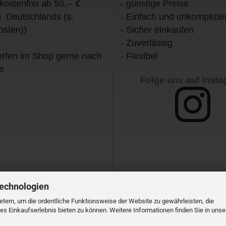
kostenfrei ab 50,-- €
- günstige Preise
b Deutschlands (s.
- Einfach und unkomplizier
osten))
- Sicher einkaufen
- Zuverlässig
rfen im Shop gerne nach
- Flexibel
e
Folge uns auf Inst
Technologien
tern, um die ordentliche Funktionsweise der Website zu gewährleisten, die
s Einkaufserlebnis bieten zu können. Weitere Informationen finden Sie in unse