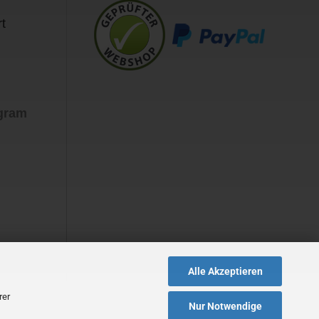
t
agram
Alle Akzeptieren
rer
Nur Notwendige