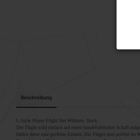
Beschreibung
L-Style Player Flight Jim Williams black
Der Flight wird einfach auf einen handelsüblichen Schaft auf
bilden diese eine perfekte Einheit. Die Flügel sind perfekt im