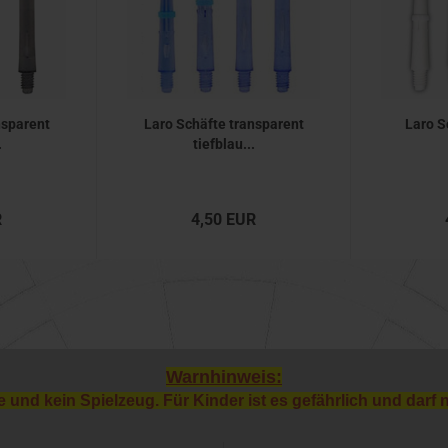
nsparent
Laro Schäfte transparent
Laro S
.
tiefblau...
R
4,50 EUR
Warnhinweis:
e und kein Spielzeug. Für Kinder ist es gefährlich und darf 