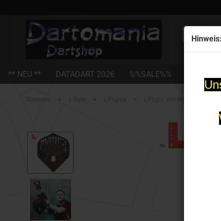
Alle
Hinweis
** NEU **
DATADART 2026
%%SALE%%
STEEL-D
Uns
»
»
»
Startseite
L-Style
L-Flights
L-Flight Jim Williams Stan