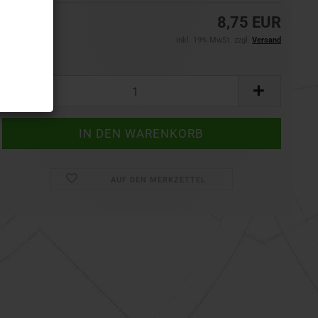
8,75 EUR
inkl. 19% MwSt. zzgl.
Versand
Set:
Set
AUF DEN MERKZETTEL