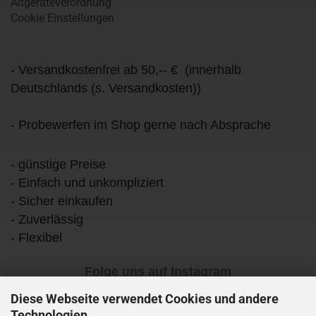
Altgeräteverordnung
Cookie Einstellungen
- Versandkostenfrei ab 50,-- € (innerhalb
Deutschlands (s. Versandkosten))
- Probewerfen im Shop gerne nach Absprache
- günstige Preise
- Einfach und unkompliziert
- Sicher einkaufen
- Zuverlässig
- Flexibel
Folge uns auf Instagram
Diese Webseite verwendet Cookies und andere
Technologien