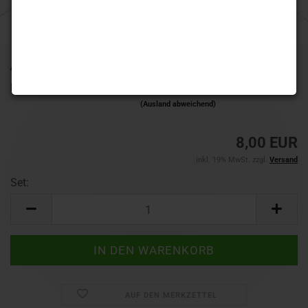
Art.Nr.:
L3 PRO Kami-weiss
Lieferzeit:
1-3 Werktage
(Ausland abweichend)
8,00 EUR
inkl. 19% MwSt. zzgl.
Versand
Set:
Set
AUF DEN MERKZETTEL