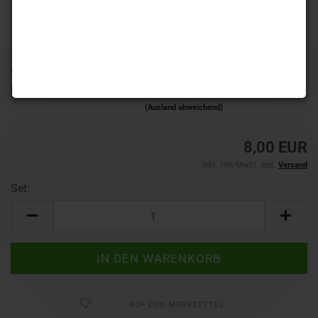
Art.Nr.:
L3 PRO Kami-Gun Metallic
Lieferzeit:
1-3 Werktage
(Ausland abweichend)
8,00 EUR
inkl. 19% MwSt. zzgl.
Versand
Set:
Set
AUF DEN MERKZETTEL