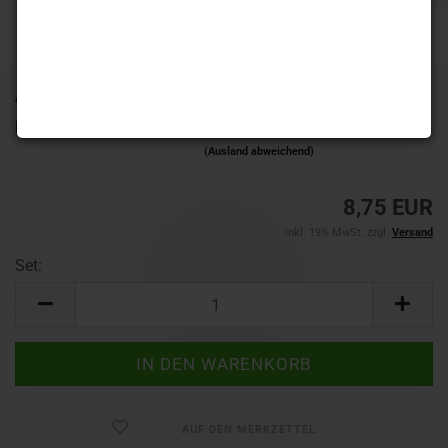
Art.Nr.:
L-Flight Masumi weiss
Lieferzeit:
1-3 Werktage
(Ausland abweichend)
8,75 EUR
inkl. 19% MwSt. zzgl.
Versand
Set:
Set
AUF DEN MERKZETTEL