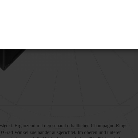
gesteckt. Ergänzend mit den separat erhältlichen Champagne-Rings
 90 Grad-Winkel zueinander ausgerichtet. Im oberen und unteren