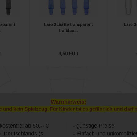
nsparent
Laro Schäfte transparent
Laro S
.
tiefblau...
R
4,50 EUR
Warnhinweis:
e und kein Spielzeug. Für Kinder ist es gefährlich und darf 
kostenfrei ab 50,-- €
- günstige Preise
b Deutschlands (s.
- Einfach und unkomplizier