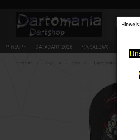
Alle
Hinweis
** NEU **
DATADART 2026
%%SALE%%
STEEL-D
Uns
»
»
»
Startseite
L-Style
L-Flights
L-Flight Stella V1 Shape L