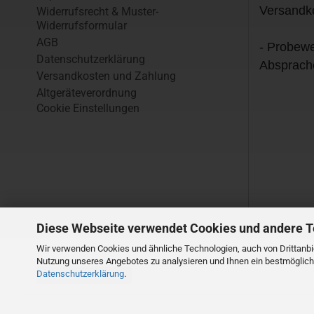
Versandk
Widerrufsrecht & Muster-
Widerrufsformular
AGB
- Probewe
Datenschutzerklärung
Absprach
Versandkosten und Zahlung
Altgeräteverordnung
Cookie Einstellungen
Diese Webseite verwendet Cookies und andere 
Wir verwenden Cookies und ähnliche Technologien, auch von Drittanbie
Nutzung unseres Angebotes zu analysieren und Ihnen ein bestmögliche
Datenschutzerklärung
.
Vertrag widerrufen