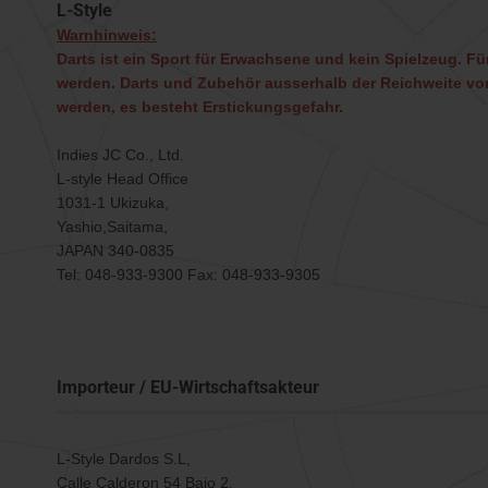
L-Style
Warnhinweis:
Darts ist ein Sport für Erwachsene und kein Spielzeug. Für
werden. Darts und Zubehör ausserhalb der Reichweite von
werden, es besteht Erstickungsgefahr.
Indies JC Co., Ltd.
L-style Head Office
1031-1 Ukizuka,
Yashio,Saitama,
JAPAN 340-0835
Tel: 048-933-9300 Fax: 048-933-9305
Importeur / EU-Wirtschaftsakteur
L-Style Dardos S.L,
Calle Calderon 54 Bajo 2,