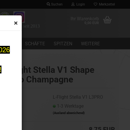
Suchen
Login
Merkzettel
Ihr Warenkorb
0,00 EUR
 Dartomania seit 2013
CHEINE
SCHÄFTE
SPITZEN
WEITERE
2026
L-Flight Stella V1 Shape
!
L3Pro Champagne
Art.Nr.:
L-Flight Stella V1 L3PRO
Lieferzeit:
1-3 Werktage
(Ausland abweichend)
8,75 EUR