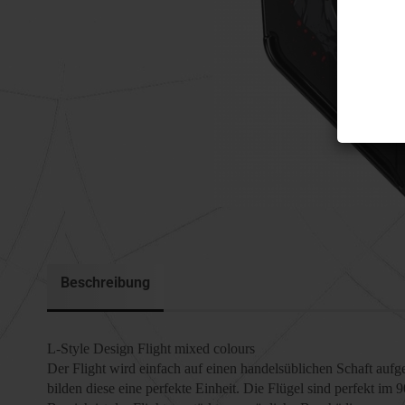
Beschreibung
L-Style Design Flight mixed colours
Der Flight wird einfach auf einen handelsüblichen Schaft auf
bilden diese eine perfekte Einheit. Die Flügel sind perfekt im