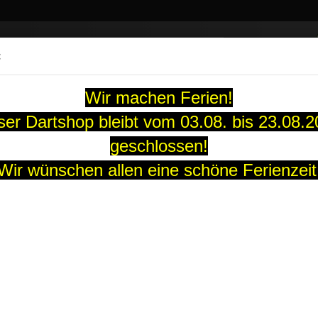
Suche...
:
13 Jahre
Wir machen Ferien!
ARTS
SOFT-DARTS
DARTBOARDS
FLIGHTS
GUTS
er Dartshop bleibt vom 03.08. bis 23.08.
geschlossen!
3Pro Champagne
Wir wünschen allen eine schöne Ferienzeit