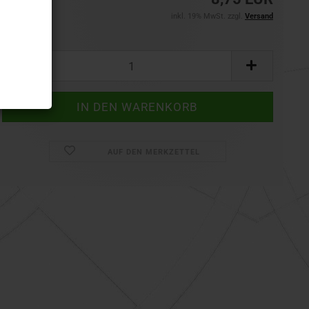
inkl. 19% MwSt. zzgl.
Versand
Set:
Set
AUF DEN MERKZETTEL