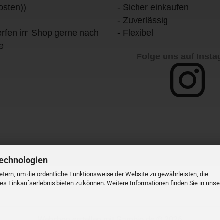
osten))
- Sicher einkaufen
- Zuverlässig
rfen im Shop gerne nach
- Flexibel
e
Folge uns auf Inst
Technologien
tern, um die ordentliche Funktionsweise der Website zu gewährleisten, die
s Einkaufserlebnis bieten zu können. Weitere Informationen finden Sie in unse
Webshop erstellen
mit Gambio.de © 2026